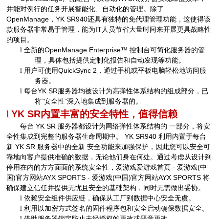
并能对例行的任务开展智能化、自动化的管理。除了
OpenManage
，
YK SR940
还具有独特的免代理管理功能，这使得该
款服务器非常易于管理，能为
IT
人员节省大量时间来开展更具战略性
的项目。
全新的
OpenManage Enterprise
™
控制台可简化服务器的管
l
理，具体包括提供定制化报告和自动发现等功能。
用户可使用
QuickSync 2
，通过手机或平板电脑轻松地访问服
l
务器。
每台
YK SR
服务器均被设计为高弹性体系结构的组成部分，已
l
将
“
安全性
”
深入地集成到服务器的。
l
YK SR
内置丰富的安全特性，值得信赖
每台
YK SR
服务器都设计为网络弹性体系结构的 一部分，将安
全性集成到完整的服务器生命周期中。
YK SR940
利用内置于每台
新
YK SR
服务器中的全新 安全功能来加强保护，因此您可以安全可
靠地向客户提供准确的数据，无论他们身在何处。通过考虑从设计到
停用在内的方方面面的系统安全性，爱游戏爱游戏首页 - 爱游戏(中
国)官方网站AYX SPORTS - 爱游戏(中国)官方网站AYX SPORTS 将
确保建立信任并提供无忧且安全的基础架构，同时无需做出妥协。
依赖安全组件供应链，确保从工厂到数据中心安全无虞。
l
利用以加密方式签名的固件程序包和安全启动确保数据安全。
l
借助服务器锁定防止未经授权的更改或恶意更改。
l