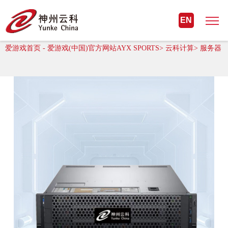
爱游戏首页 - 爱游戏(中国)官方网站
EN
AYX SPORTS
爱游戏首页 - 爱游戏(中国)官方网站AYX SPORTS> 云科计算> 服务器