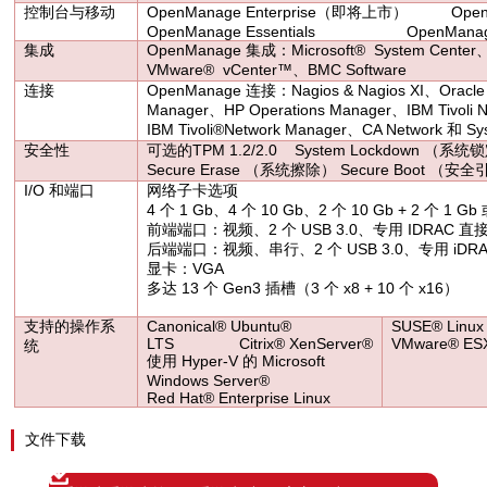
控制台与移动
OpenManage Enterprise
（即将上市）
OpenMan
OpenManage Essentials OpenManage 
集成
OpenManage
集成：
Microsoft® System Center
VMware® vCenter
™、
BMC Software
连接
OpenManage
连接：
Nagios & Nagios XI
、
Oracle
Manager
、
HP Operations Manager
、
IBM Tivoli
IBM Tivoli®Network Manager
、
CA Network
和
Sy
安全性
可选的
TPM 1.2/2.0 System Lockdown
（系统锁
Secure Erase
（系统擦除）
Secure Boot
（安全
I/O
和端口
网络子卡选项
4
个
1 Gb
、
4
个
10 Gb
、
2
个
10 Gb + 2
个
1 Gb
前端端口：视频、
2
个
USB 3.0
、专用
IDRAC
直
后端端口：视频、串行、
2
个
USB 3.0
、专用
iDR
显卡：
VGA
多达
13
个
Gen3
插槽（
3
个
x8 + 10
个
x16
）
支持的操作系
Canonical® Ubuntu®
SUSE® Linux 
LTS Citrix® XenServer®
VMware® ESX
统
使用
Hyper-V
的
Microsoft
Windows Server®
Red Hat® Enterprise Linux
文件下载