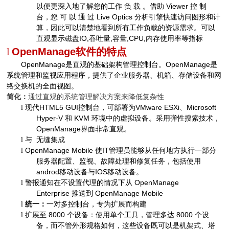
以便更深入地了解您的工作 负 载 。借助
Viewer
控 制
台，您 可 以 通 过
Live Optics
分析引擎快速访问图形和计
算，因此可以清楚地看到所有工作负载的资源需求。可以
直观显示磁盘
IO,
吞吐量
,
容量
,CPU,
内存使用率等指标
l
OpenManage
软件的特点
OpenManage
是直观的基础架构管理控制台。
OpenManage
是
系统管理和监视应用程序，提供了企业服务器、机箱、存储设备和网
络交换机的全面视图。
简化：
通过直观的系统管理解决方案来降低复杂性
现代
HTML5 GUI
控制台，可部署为
VMware ESXi
、
Microsoft
l
Hyper-V
和
KVM
环境中的虚拟设备。采用弹性搜索技术，
OpenManage
界面非常直观。
与
无缝集成
l
OpenManage Mobile
使
IT
管理员能够从任何地方执行一部分
l
服务器配置、监视、故障处理和修复任务，包括使用
androd
移动设备与
IOS
移动设备。
警报通知在不设置代理的情况下从
OpenManage
l
Enterprise
推送到
OpenManage Mobile
统一：
一对多控制台，专为扩展而构建
l
扩展至
8000
个设备：使用单个工具，管理多达
8000
个设
l
备，而不管外形规格如何，这些设备既可以是机架式、塔