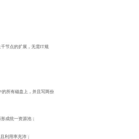
上千节点的扩展，无需
IT规
池中的所有磁盘上，并且写两份
而形成统一资源池；
理且利用率充沛；