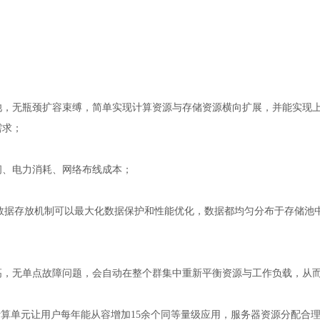
池，无瓶颈扩容束缚，简单实现计算资源与存储资源横向扩展，并能实现
需求；
间、电力消耗、网络布线成本；
分布式数据存放机制可以最大化数据保护和性能优化，数据都均匀分布于存储
高，无单点故障问题，会自动在整个群集中重新平衡资源与工作负载，从
计算单元让用户每年能从容增加15余个同等量级应用，服务器资源分配合