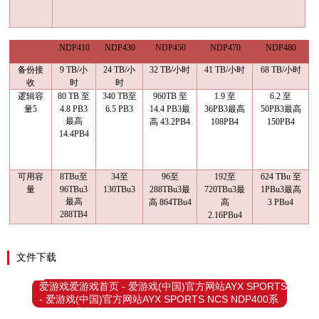
NDP410
NDP430
NDP450
NDP470
NDP480
备份接
9 TB/
小
24 TB/
小
32 TB/
小时
41 TB/
小时
68 TB/
小时
收
时
时
逻辑容
80 TB
至
340 TB
至
960TB
至
1.9
至
6.2
至
量
5
4.8 PB3
6.5 PB3
14.4 PB3
最
36PB3
最高
50PB3
最高
最高
高
43.2PB4
108PB4
150PB4
14.4PB4
可用容
8TBu
至
34
至
96
至
192
至
624 TBu
至
量
96TBu3
130TBu3
288TBu3
最
720TBu3
最
1PBu3
最高
最高
高
864TBu4
高
3 PBu4
288TB4
2.16PBu4
文件下载
爱游戏爱游戏首页 - 爱游戏(中国)官方网站AYX SPORTS
- 爱游戏(中国)官方网站AYX SPORTS NCS NDP400系
列 存储系统