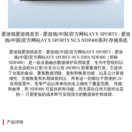
爱游戏爱游戏首页 - 爱游戏(中国)官方网站AYX SPORTS - 爱游
戏(中国)官方网站AYX SPORTS NCS NDP400系列 存储系统
爱游戏爱游戏首页 - 爱游戏(中国)官方网站AYX SPORTS - 爱游
戏(中国)官方网站AYX SPORTS NCS IDPA NDP400（简称
NDP400） 是一款全面融合数据保护应用装置，专为中型组织以
及企业远程办公室/分支办公室 (ROBO) 部署量身打造。它提供
了全面的备份、重复数据消除、复制和恢复功能，以及云计算就
绪性、灾难恢复和长期保留到云，所有这一切都位于简便的 2U
应用装置中。竞争产品以简单性的名义牺牲了覆盖范围、 性能
和效率，而 NDP400 可提供所有功能，而无需在任何方面作出妥
协— 只需更低的成本即可实现强大的数据保护和保障。
产品详情