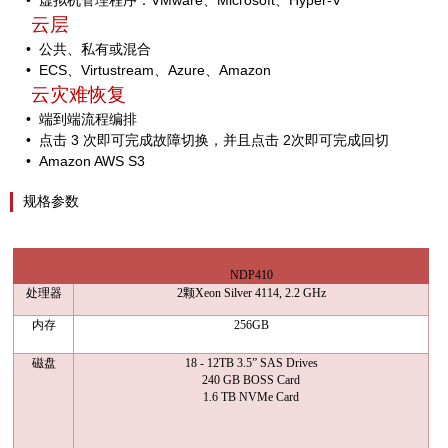
•
虚拟机管理程序：
VMware
、
Microsoft
、
Hyper-V
云层
•
公共、私有或混合
•
ECS
、
Virtustream
、
Azure
、
Amazon
云灾难恢复
•
端到端流程编排
•
点击
3
次即可完成故障切换，并且点击
2
次即可完成回切
•
Amazon AWS S3
规格参数
NDP410
处理器
2
颗
Xeon Silver 4114, 2.2 GHz
内存
256GB
磁盘
18 - 12TB 3.5” SAS Drives
240 GB BOSS Card
1.6 TB NVMe Card