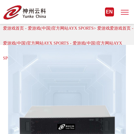
爱游戏首页 - 爱游戏(中国)官方网站
EN
AYX SPORTS
爱游戏首页 - 爱游戏(中国)官方网站AYX SPORTS> 爱游戏爱游戏首页 -
爱游戏(中国)官方网站AYX SPORTS - 爱游戏(中国)官方网站AYX
SPORTS > 数据保护系统