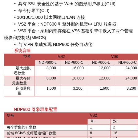
•
具有
SSL
安全性的基于
Web
的图形用户界面
(GUI)
•
命令行界面
(CLI)
•
10/100/1,000
以太网端口
/LAN
连接
•
VS2
平台：
NDP600
引擎外部的机架中
1RU
服务器
•
VS6
平台：采用内部存储在
VS6
基础引擎中嵌入了两个管理
模块和控制站
(MMCS)
•
与
ViPR
集成实现
NDP600
任务自动化
系统容量
型号
VS2
VS6
NDP600-L
NDP600-C
NDP600-L
NDP600-C
最大虚拟
8,000
16,000
12,000
24,000
卷数量
最大存储
8,000
16,000
12,000
24,000
元素数量
启动器数
1,600
3,200
1,600
3,200
量
NDP600
引擎群集配置
型号
VS2
单
双
每个群集的引擎数
1
2
前端
8Gb/S
光纤通道端口数量
8
16