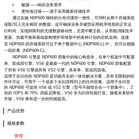
•
敏捷——响应业务需求
•
更快地迁移——源于采用最新存储技术
通过实施
NDP600
独特的分布式缓存一致性，可同时从两个存储系统
读取
/
写入完全相同 的数据。这可确保业务关键型应用程序情形的正常运
行时间，实现跨阵列的无缝数据移动性，无需中断主机，从而能消除技术
更新、负载平衡和基础架构维护等情形中的各种计划内宕机实例。连接
至
NDP600
的存储系统可位于单个数据中心
(NDP600-L)
中， 也可以相隔
一段距离
(NDP600-C)
。
NDP600
引擎是
NDP600
群集中的核心构造块，在单个机架中可配置
单、双或四引擎。
VS6
是最新一代的
NDP600
引擎。
NDP600
群集配置
了所有
VS6
引擎或所有
VS2
引擎，具有单、双或四选项。
适用于全闪存的
NDP600
是功能齐全的一体化解决方案，具有无限制的软
件许可证，可用于 一个或多个全闪存阵列上的任何容量。适用于全闪存
的
NDP600
可提供
VS6
或
VS2
引擎（型号不能组合在一个群集中）。
2
倍的
IOPS
和
70%
的延迟降低，
VS6
专为闪存性能打造。随着未来软件
升级，
VS6
将有进一步的性能提高。
产品优势
规格参数
管理