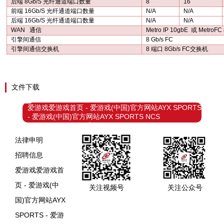
后端
8Gb/S
光纤通道端口数量
8
16
前端
16Gb/S
光纤通道端口数量
N/A
N/A
后端
16Gb/S
光纤通道端口数量
N/A
N/A
WAN
通信
Metro IP 10gbE
或
MetroFC
引擎间通信
8 Gb/s FC
引擎间通信交换机
8
端口
8Gb/s FC
交换机
文件下载
爱游戏爱游戏首页 - 爱游戏(中国)官方网站AYX SPORTS
- 爱游戏(中国)官方网站AYX SPORTS NCS
NDP600VS2&VS6系列
法律申明
招聘信息
爱游戏爱游戏首
页 - 爱游戏(中
关注视频号
关注公众号
国)官方网站AYX
SPORTS - 爱游