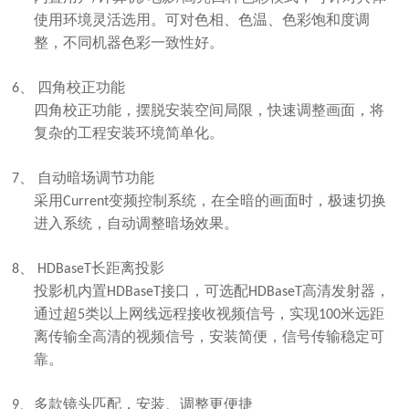
使用环境灵活选用。可对色相、色温、色彩饱和度调
整，不同机器色彩一致性好。
校正功能
6、 四角
四角校正功能，摆脱安装空间局限，快速调整画面，将
复杂的工程安装环境简单化。
自动暗场调节功能
7、
采用
变频控制系统，在全暗的画面时，极速切换
C
urrent
进入系统，
自动调整暗场效果
。
长距离投影
8、
H
DB
a
seT
投影机内置
接口，可选配
高清发射器，
H
DB
a
seT
H
DB
a
seT
通过超
类以上网线远程接收视频信号，实现
米远距
5
1
00
离传输全高清的视频信号，安装简便，信号传输稳定可
靠。
、多款镜头匹配，安装、调整更便捷
9