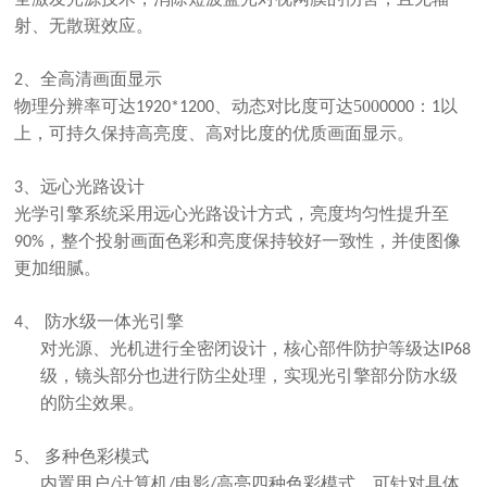
射、无散斑效应。
、全高清画面显示
2
物理分辨率可达
、动态对比度可达500
：
以
1
920*1200
0000
1
上，可持久保持高亮度、高对比度的优质画面显示。
、远心光路设计
3
光学引擎系统采用远心光路设计方式，亮度均匀性提升至
，整个投射画面色彩和亮度保持较好一致性，并使图像
90%
更加细腻。
防水级一体光引擎
4、
对光源、光机进行全密闭设计，核心部件防护等级达
IP68
级，镜头部分也进行防尘处理，实现光引擎部分
防水级
的防尘效果。
多种色彩模式
5、
内置用户
计算机
电影
高亮四种色彩模式，可针对具体
/
/
/