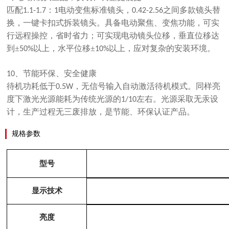
匹配
：
电动变焦标准镜头，
之间多款镜头替
1
.1-1.7
1
0
.42-2.56
换，一键卡扣式拆装镜头。具备电动聚焦、变焦功能，可实
行远程操控，省时省力；可实现电动镜头位移，垂直位移达
到
±
以上，水平位移±
以上，应对复杂的安装环境。
50%
10%
、节能环保、安全健康
10
待机功耗低于
，无信号输入自动激活待机模式。同样亮
0
.5W
度下激光光源能耗为传统光源的
左右。光源采取无汞设
1/
10
计，生产过程无三废排放，是节能、环保认证产品。
规格参数
型号
显示技术
亮度