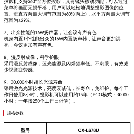
投影机支持
°全方位投影，具有镜头移动功能，可以通过
360
菜单将画面无损平移，用户可以轻松地调整投影图像的位
置。垂直方向最大调节范围为
向上
，水平方向最大调节
60%(
)
范围为±
。
29%
、出众性能的
扬声器，让会议有声有色
7
16W
机身内置
个性能出众的
内置扬声器，让声音更加洪
1
16W
亮，会议更加有声有色。
、漫反射成像，科学护眼
8
采用漫反射成像，蓝光能源及闪烁频率低。不刺眼，有效减
少视觉疲劳感。
、3
小时超长光源寿命
9
0,000
采用激光光源技术，亮度衰减低，长寿命，免维护。每个工
作日使用8小时，投影机可以使用约15年（ECO模式：30000
小时；一年按250个工作日计算）。
规格参数
型号
CX-L678U