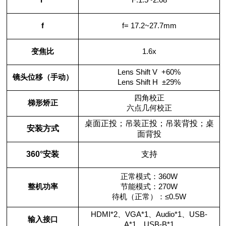
F
F:1.5~2.08
f
f= 17.2~27.7mm
变焦比
1.6x
Lens Shift V +60%
镜头位移（手动）
Lens Shift H
±
29%
四角校正
梯形矫正
六点几何校正
桌面正投；吊装正投；吊装背投；桌
安装方式
面背投
360
°安装
支持
正常模式：
360W
整机功率
节能模式：
270W
待机（正常）：≤
0.5W
HDMI*2
、
VGA*1
、
Audio*1
、
USB-
输入接口
A*1
、
USB-B*1