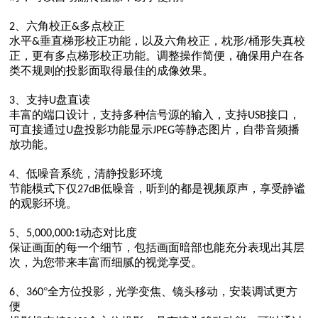
、六角校正
多点校正
2
&
水平
垂直梯形校正功能，以及六角校正，枕形
桶形失真校
&
/
正，更有多点梯形校正功能。调整操作简便，确保用户在各
类不规则的投影面取得最佳的成像效果。
、支持
盘直读
3
U
丰富的端口设计，支持多种信号源的输入，支持
接口，
USB
可直接通过
盘投影功能显示
等静态图片，自带音频播
U
JPEG
放功能。
、低噪音系统，清静投影环境
4
节能模式下仅
低噪音，听到的都是视频原声，享受静谧
27dB
的观影环境。
、
动态对比度
5
5,000,000:1
保证画面的每一个细节，包括画面暗部也能充分表现出其层
次，为您带来丰富而细腻的视觉享受。
、
°全方位投影，光学变焦、镜头移动，安装调试更方
6
360
便