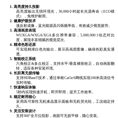
​​1
.
高亮度持久投影
高亮度输出无惧环境光，
30,000
小时超长光源寿命（
ECO
模
式），免维护耐用。
2.
健康护眼技术
漫反射成像，蓝光能源及闪烁频率低，有效减少视觉疲劳。
3.
高清画质表现
WUXGA/WXGA/XGA
多分辨率兼容，
5,000,000:1
动态对比
度，展现丰富细腻的视觉层次。
4.
精准色彩还原
可实现精准白色光输出，展示高画质图像，确保色彩真实通
透。
5.
智能校正系统
六角校正
&
多点校正，支持水平
/
垂直梯形校正，自动画面翻
转，适应各种安装环境。
6.
长距离无损传输
支持
HDBaseT
技术，通过单根
Cat5e/6
网线实现
100
米高清信号
实时传输。
7.
快速响应体验
5
秒内实现快速开机，即开即用，提升工作效率。
8.
稳定耐用核心
采用高可靠性无机液晶显示面板和无机荧光轮，工况稳定持
久。
9.
灵活安装设计
支持
360°
全方位投影，画面可无损平移，随心安装。