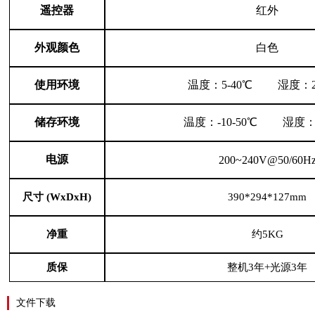
遥控器
红外
外观颜色
白色
使用环境
温度：5-40℃ 湿度：20
储存环境
温度：-10-50℃ 湿度：2
电源
200~240V@50/60H
尺寸 (WxDxH)
390*294*127mm
净重
约5KG
质保
整机3年+光源3年
文件下载