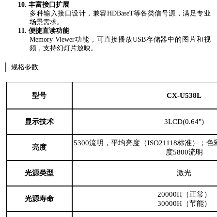
10.
丰富接口扩展
多种输入接口设计，兼容
HDBaseT
等各类信号源，满足专业
场景需求。
11.
便捷直读功能
Memory Viewer
功能，可直接播放
USB
存储器中的图片和视
频，支持幻灯片放映。
规格参数
型号
CX-U538L
显示技术
3LCD(0.64")
5300流明，平均亮度（ISO21118标准）；
亮度
度5800流明
光源类型
激光
20000H（正常）
光源寿命
30000H（节能）